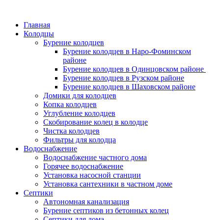
Главная
Колодцы
Бурение колодцев
Бурение колодцев в Наро-Фоминском
районе
Бурение колодцев в Одинцовском районе
Бурение колодцев в Рузском районе
Бурение колодцев в Шаховском районе
Домики для колодцев
Копка колодцев
Углубление колодцев
Скобирование колец в колодце
Чистка колодцев
Фильтры для колодца
Водоснабжение
Водоснабжение частного дома
Горячее водоснабжение
Установка насосной станции
Установка сантехники в частном доме
Септики
Автономная канализация
Бурение септиков из бетонных колец
Септики для дома