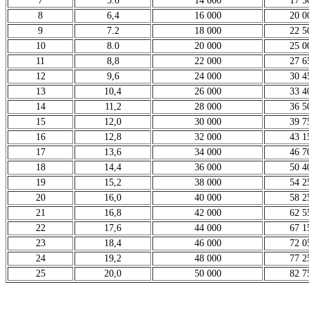
7
5.6
14 000
17 5
8
6,4
16 000
20 0
9
7.2
18 000
22 5
10
8.0
20 000
25 0
11
8,8
22 000
27 6
12
9,6
24 000
30 4
13
10,4
26 000
33 4
14
11,2
28 000
36 5
15
12,0
30 000
39 7
16
12,8
32 000
43 1
17
13,6
34 000
46 7
18
14,4
36 000
50 4
19
15,2
38 000
54 2
20
16,0
40 000
58 2
21
16,8
42 000
62 5
22
17,6
44 000
67 1
23
18,4
46 000
72 0
24
19,2
48 000
77 2
25
20,0
50 000
82 7