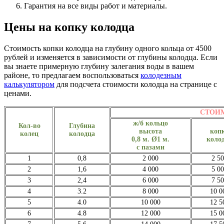
Гарантия на все виды работ и материалы.
Цены на копку колодца
Стоимость копки колодца на глубину одного кольца от 4500
рублей и изменяется в зависимости от глубины колодца. Если
вы знаете примерную глубину залегания воды в вашем
районе, то предлагаем воспользоваться
колодезным
калькулятором
для подсчета стоимости колодца на странице с
ценами.
СТОИМ
ж/б кольцо
Кол-во
Глубина
высота
коп
колец
колодца
0,8 м. Ø1 м.
коло
с пазами
1
0,8
2 000
2 5
2
1,6
4 000
5 0
3
2,4
6 000
7 5
4
3.2
8 000
10 0
5
4.0
10 000
12 5
6
4.8
12 000
15 0