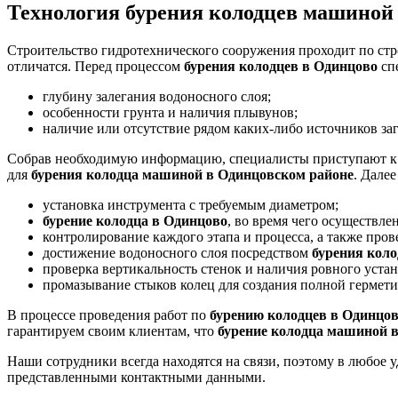
Технология бурения колодцев машиной
Строительство гидротехнического сооружения проходит по стр
отличатся. Перед процессом
бурения колодцев в Одинцово
сп
глубину залегания водоносного слоя;
особенности грунта и наличия плывунов;
наличие или отсутствие рядом каких-либо источников за
Собрав необходимую информацию, специалисты приступают к ос
для
бурения колодца машиной в Одинцовском районе
. Дале
установка инструмента с требуемым диаметром;
бурение колодца в Одинцово
, во время чего осуществле
контролирование каждого этапа и процесса, а также пров
достижение водоносного слоя посредством
бурения кол
проверка вертикальность стенок и наличия ровного уста
промазывание стыков колец для создания полной гермети
В процессе проведения работ по
бурению колодцев в Одинцо
гарантируем своим клиентам, что
бурение колодца машиной 
Наши сотрудники всегда находятся на связи, поэтому в любое
представленными контактными данными.