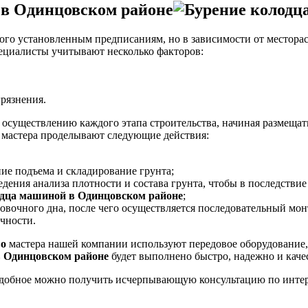
 в Одинцовском районе
ого установленным предписаниям, но в зависимости от месторас
ециалисты учитывают несколько факторов:
грязнения.
уществлению каждого этапа строительства, начиная размещать 
е мастера проделывают следующие действия:
ние подъема и складирование грунта;
едения анализа плотности и состава грунта, чтобы в последстви
одца машиной в Одинцовском районе
;
новочного дна, после чего осуществляется последовательный мо
чности.
во
мастера нашей компании используют передовое оборудование,
в Одинцовском районе
будет выполнено быстро, надежно и каче
 удобное можно получить исчерпывающую консультацию по интер