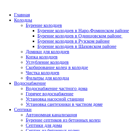
Главная
Колодцы
Бурение колодцев
Бурение колодцев в Наро-Фоминском районе
Бурение колодцев в Одинцовском районе
Бурение колодцев в Рузском районе
Бурение колодцев в Шаховском районе
Домики для колодцев
Копка колодцев
Углубление колодцев
Скобирование колец в колодце
Чистка колодцев
Фильтры для колодца
Водоснабжение
Водоснабжение частного дома
Горячее водоснабжение
Установка насосной станции
Установка сантехники в частном доме
Септики
Автономная канализация
Бурение септиков из бетонных колец
Септики для дома
Септик из бетонных колец