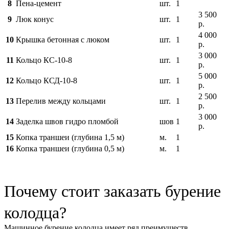
8
Пена-цемент
шт.
1
3 500
9
Люк конус
шт.
1
р.
4 000
10
Крышка бетонная с люком
шт.
1
р.
3 000
11
Кольцо КС-10-8
шт.
1
р.
5 000
12
Кольцо КСД-10-8
шт.
1
р.
2 500
13
Перелив между кольцами
шт.
1
р.
3 000
14
Заделка швов гидро пломбой
шов
1
р.
15
Копка траншеи (глубина 1,5 м)
м.
1
16
Копка траншеи (глубина 0,5 м)
м.
1
Почему стоит заказать бурение
колодца?
Машинное бурение колодца имеет ряд преимуществ