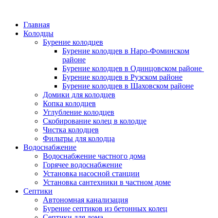
Главная
Колодцы
Бурение колодцев
Бурение колодцев в Наро-Фоминском
районе
Бурение колодцев в Одинцовском районе
Бурение колодцев в Рузском районе
Бурение колодцев в Шаховском районе
Домики для колодцев
Копка колодцев
Углубление колодцев
Скобирование колец в колодце
Чистка колодцев
Фильтры для колодца
Водоснабжение
Водоснабжение частного дома
Горячее водоснабжение
Установка насосной станции
Установка сантехники в частном доме
Септики
Автономная канализация
Бурение септиков из бетонных колец
Септики для дома