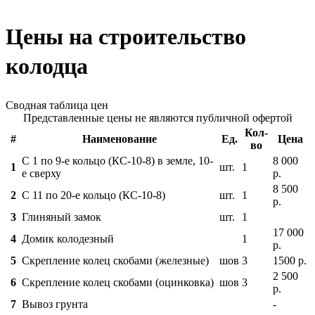
Цены на строительство
колодца
Сводная таблица цен
Представленные цены не являются публичной офертой
Кол-
#
Наименование
Ед.
Цена
во
С 1 по 9-е кольцо (КС-10-8) в земле, 10-
8 000
1
шт.
1
е сверху
р.
8 500
2
С 11 по 20-е кольцо (КС-10-8)
шт.
1
р.
3
Глиняный замок
шт.
1
17 000
4
Домик колодезный
1
р.
5
Скрепление колец скобами (железные)
шов
3
1500 р.
2 500
6
Скрепление колец скобами (оцинковка)
шов
3
р.
7
Вывоз грунта
-