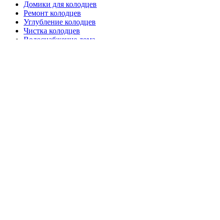
Домики для колодцев
Ремонт колодцев
Углубление колодцев
Чистка колодцев
Водоснабжение дома
Септики для дома
Производство ЖБИ колец
Клиентам
Цены
Отзывы
Наш блог
Протекают швы в колодце, что делать?
Зачем необходимо скобировать кольца в шахте колодца?
Информация