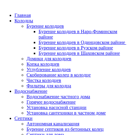
Главная
Колодцы
Бурение колодцев
Бурение колодцев в Наро-Фоминском
районе
Бурение колодцев в Одинцовском районе
Бурение колодцев в Рузском районе
Бурение колодцев в Шаховском районе
Домики для колодцев
Копка колодцев
Углубление колодцев
Скобирование колец в колодце
Чистка колодцев
Фильтры для колодца
Водоснабжение
Водоснабжение частного дома
Горячее водоснабжение
Установка насосной станции
Установка сантехники в частном доме
Септики
Автономная канализация
Бурение септиков из бетонных колец
Септики для дома