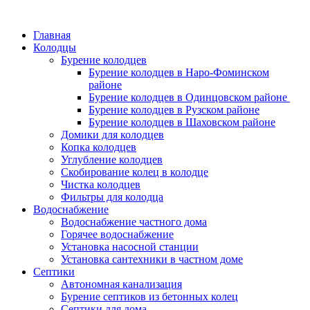
Главная
Колодцы
Бурение колодцев
Бурение колодцев в Наро-Фоминском
районе
Бурение колодцев в Одинцовском районе
Бурение колодцев в Рузском районе
Бурение колодцев в Шаховском районе
Домики для колодцев
Копка колодцев
Углубление колодцев
Скобирование колец в колодце
Чистка колодцев
Фильтры для колодца
Водоснабжение
Водоснабжение частного дома
Горячее водоснабжение
Установка насосной станции
Установка сантехники в частном доме
Септики
Автономная канализация
Бурение септиков из бетонных колец
Септики для дома